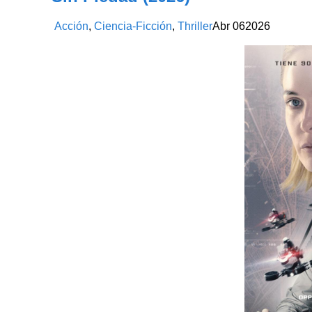
Acción
,
Ciencia-Ficción
,
Thriller
Abr
06
2026