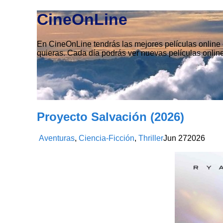
CineOnLine
En CineOnLine tendrás las mejores películas online e
quieras. Cada día podrás ver nuevas películas online
Proyecto Salvación (2026)
Aventuras
,
Ciencia-Ficción
,
Thriller
Jun
27
2026