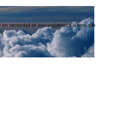
 y sin necesidad de descargártelas a la hora que
.