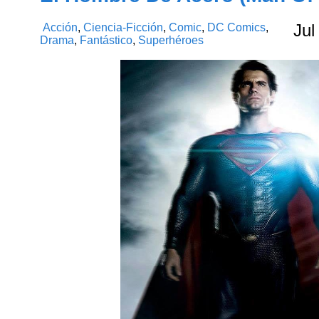
Acción
,
Ciencia-Ficción
,
Comic
,
DC Comics
,
Jul
Drama
,
Fantástico
,
Superhéroes