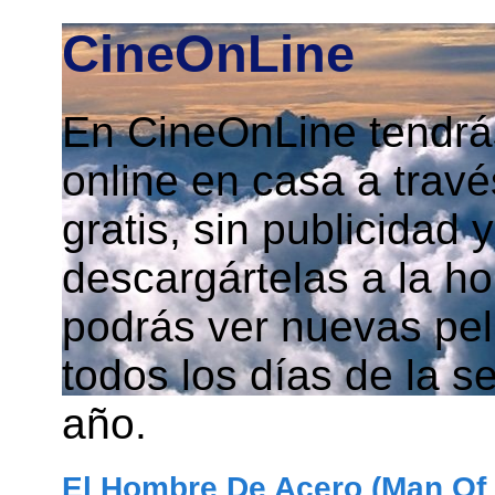
CineOnLine
En CineOnLine tendrás
online en casa a travé
gratis, sin publicidad
descargártelas a la h
podrás ver nuevas pelí
todos los días de la s
año.
El Hombre De Acero (Man Of S