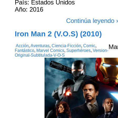
País: Estados Unidos
Año: 2016
Continúa leyendo 
Iron Man 2 (V.O.S) (2010)
Acción
,
Aventuras
,
Ciencia-Ficción
,
Comic
,
Ma
Fantástico
,
Marvel Comics
,
Superhéroes
,
Version-
Original-Subtitulada-V-O-S