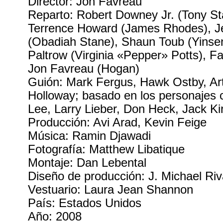
Director: Jon Favreau
Reparto: Robert Downey Jr. (Tony St
Terrence Howard (James Rhodes), Je
(Obadiah Stane), Shaun Toub (Yinse
Paltrow (Virginia «Pepper» Potts), Fa
Jon Favreau (Hogan)
Guión: Mark Fergus, Hawk Ostby, Ar
Holloway; basado en los personajes 
Lee, Larry Lieber, Don Heck, Jack Ki
Producción: Avi Arad, Kevin Feige
Música: Ramin Djawadi
Fotografía: Matthew Libatique
Montaje: Dan Lebental
Diseño de producción: J. Michael Ri
Vestuario: Laura Jean Shannon
País: Estados Unidos
Año: 2008