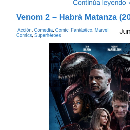
Continúa leyendo 
Venom 2 – Habrá Matanza (2
Acción
,
Comedia
,
Comic
,
Fantástico
,
Marvel
Ju
Comics
,
Superhéroes