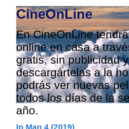
CineOnLine
En CineOnLine tendrás
online en casa a travé
gratis, sin publicidad
descargártelas a la h
podrás ver nuevas pelí
todos los días de la s
año.
Ip Man 4 (2019)