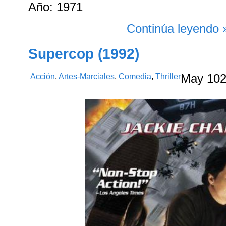
Año: 1971
Continúa leyendo 
Supercop (1992)
Acción
,
Artes-Marciales
,
Comedia
,
Thriller
May
10