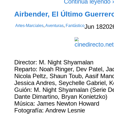
Continúa leyendo 
Airbender, El Último Guerrer
Artes-Marciales
,
Aventuras
,
Fantástico
Jun
18
202
Director: M. Night Shyamalan
Reparto: Noah Ringer, Dev Patel, J
Nicola Peltz, Shaun Toub, Aasif Mandvi
Jessica Andres, Seychelle Gabriel, 
Guión: M. Night Shyamalan (Serie D
Dante Dimartino, Bryan Konietzko)
Música: James Newton Howard
Fotografía: Andrew Lesnie