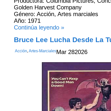
Productora: Columbia Pictures, Conc
Golden Harvest Company
Género: Acción, Artes marciales
Año: 1971
Continúa leyendo »
Bruce Lee Lucha Desde La T
Acción
,
Artes-Marciales
Mar
28
2026