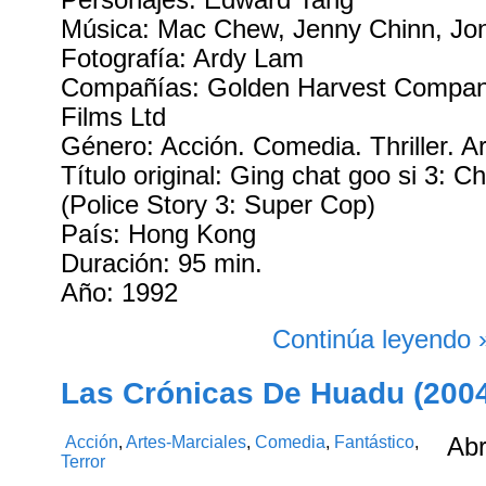
Personajes: Edward Tang
Música: Mac Chew, Jenny Chinn, Jo
Fotografía: Ardy Lam
Compañías: Golden Harvest Compan
Films Ltd
Género: Acción. Comedia. Thriller. A
Título original: Ging chat goo si 3: C
(Police Story 3: Super Cop)
País: Hong Kong
Duración: 95 min.
Año: 1992
Continúa leyendo 
Las Crónicas De Huadu (200
Acción
,
Artes-Marciales
,
Comedia
,
Fantástico
,
Ab
Terror