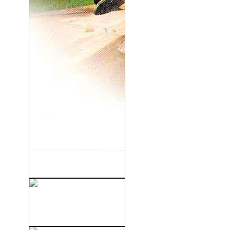
Jumanji (1995)
The Fast And The Furious
(1955)