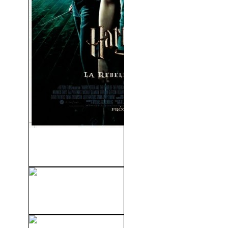
Harry Potter y La Orden Del
Fénix...
Jasón y Los Argonautas
(1963)