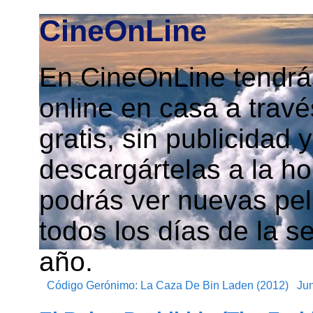
CineOnLine
En CineOnLine tendrás
online en casa a travé
gratis, sin publicidad
descargártelas a la h
podrás ver nuevas pelí
todos los días de la s
año.
Código Gerónimo: La Caza De Bin Laden (2012)
Jun