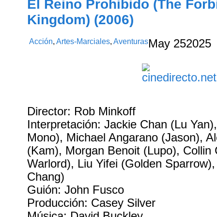
El Reino Prohibido (The For
Kingdom) (2006)
Acción
,
Artes-Marciales
,
Aventuras
May
25
2025
Director: Rob Minkoff
Interpretación: Jackie Chan (Lu Yan), 
Mono), Michael Angarano (Jason), Al
(Kam), Morgan Benoit (Lupo), Collin
Warlord), Liu Yifei (Golden Sparrow),
Chang)
Guión: John Fusco
Producción: Casey Silver
Música: David Buckley