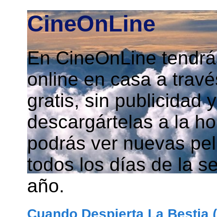
CineOnLine
En CineOnLine tendrás
online en casa a travé
gratis, sin publicidad
descargártelas a la h
podrás ver nuevas pelí
todos los días de la s
año.
Cuando Despierta La Bestia 