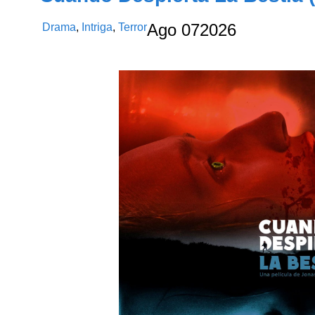
Drama
,
Intriga
,
Terror
Ago
07
2026