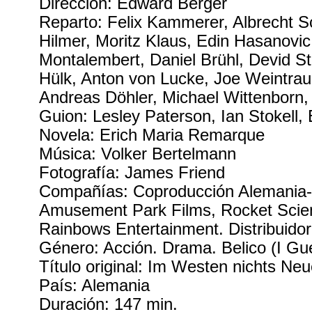
Dirección: Edward Berger
Reparto: Felix Kammerer, Albrecht 
Hilmer, Moritz Klaus, Edin Hasanovic
Montalembert, Daniel Brühl, Devid S
Hülk, Anton von Lucke, Joe Weintraub
Andreas Döhler, Michael Wittenborn,
Guion: Lesley Paterson, Ian Stokell,
Novela: Erich Maria Remarque
Música: Volker Bertelmann
Fotografía: James Friend
Compañías: Coproducción Alemania-
Amusement Park Films, Rocket Scie
Rainbows Entertainment. Distribuidora
Género: Acción. Drama. Belico (I Gu
Título original: Im Westen nichts Ne
País: Alemania
Duración: 147 min.