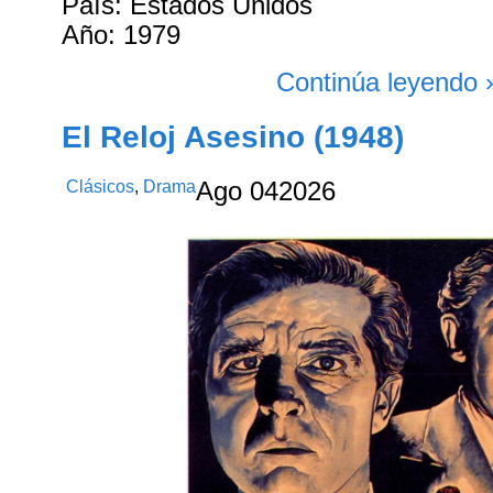
País: Estados Unidos
Año: 1979
Continúa leyendo 
El Reloj Asesino (1948)
Clásicos
,
Drama
Ago
04
2026