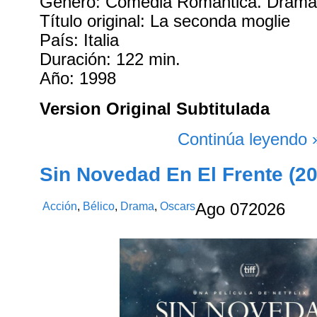
Género: Comedia Romantica. Dram
Título original: La seconda moglie
País: Italia
Duración: 122 min.
Año: 1998
Version Original Subtitulada
Continúa leyendo 
Sin Novedad En El Frente (2
Acción
,
Bélico
,
Drama
,
Oscars
Ago
07
2026