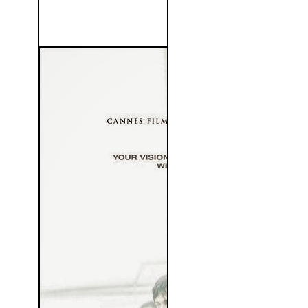
Drácula: La Leyenda Jamás
Contada (Dracula Untold)...