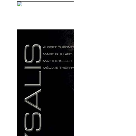
Los Amores De Una Rubia
(V.O.S) (1965)