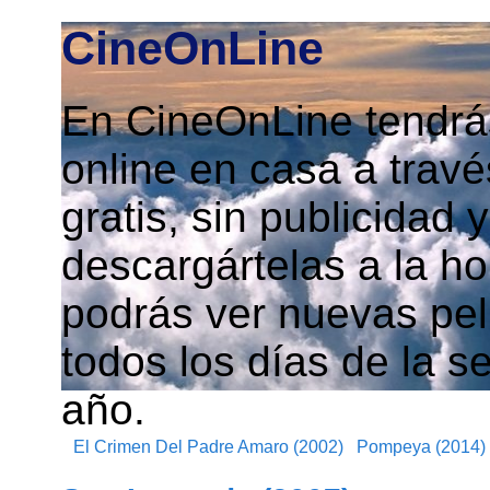
CineOnLine
En CineOnLine tendrás
online en casa a travé
gratis, sin publicidad
descargártelas a la h
podrás ver nuevas pelí
todos los días de la s
año.
El Crimen Del Padre Amaro (2002)
Pompeya (2014)