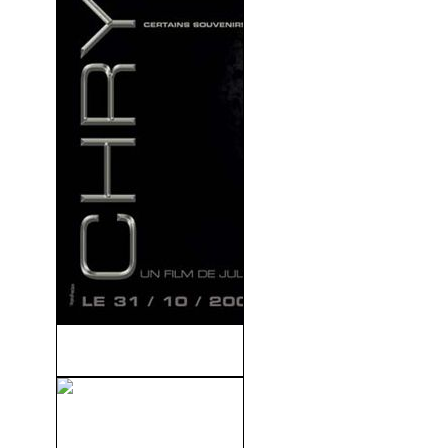
Chrysalis (2007)
Los Compañeros Del Diablo
(1970)