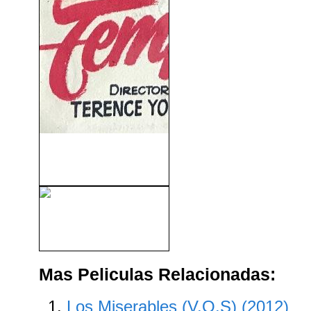
Tempestad Sobre el Nilo
(1955)
Bathory, Condesa De Sangre
(2008)
Mas Peliculas Relacionadas:
Los Miserables (V.O.S) (2012)