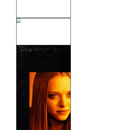
La Otra Cara Del Crimen
(2000)
Furia De Titanes 2: Ira de
Titanes...