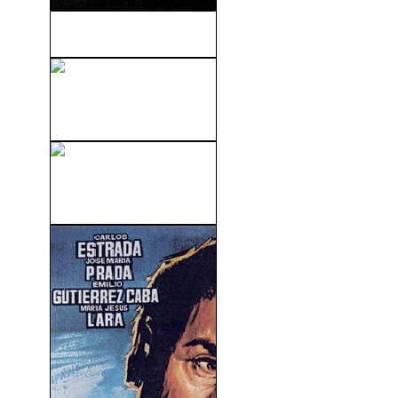
Alpha Dog (2006)
La Verdad Duele
(Concussion) (2015)
El Violinista En El Tejado
(1971)