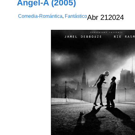
Angel-A (2005)
Comedia-Romántica
,
Fantástico
Abr
21
2024