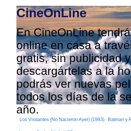
CineOnLine
En CineOnLine tendrás
online en casa a travé
gratis, sin publicidad
descargártelas a la h
podrás ver nuevas pelí
todos los días de la s
año.
Los Visitantes (No Nacieron Ayer) (1993)
Batman y R