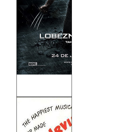
Lobezno Inmortal
(Wolverine) (2013)