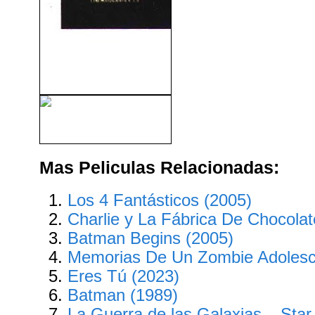
Golpe en la Pequeña China
(1986)
Barbarella (V.O.S) (1967)
Mas Peliculas Relacionadas:
Los 4 Fantásticos (2005)
Charlie y La Fábrica De Chocolat
Batman Begins (2005)
Memorias De Un Zombie Adolesc
Eres Tú (2023)
Batman (1989)
La Guerra de las Galaxias – Star