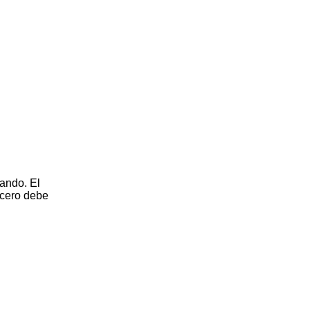
gando. El
rcero debe