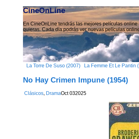
CineOnLine
En CineOnLine tendrás las mejores películas online e
quieras. Cada día podrás ver nuevas películas online
La Torre De Suso (2007)
La Femme Et Le Pantin 
No Hay Crimen Impune (1954)
Clásicos
,
Drama
Oct
03
2025