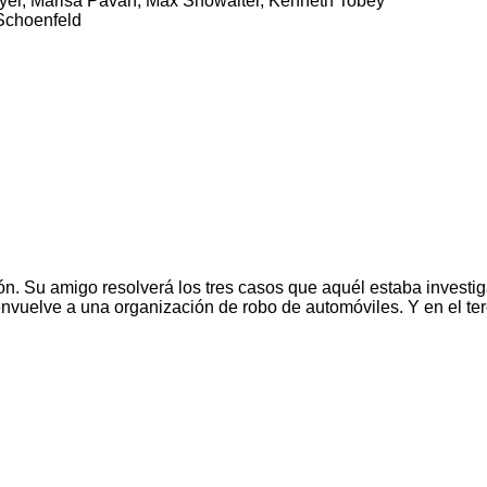
yer, Marisa Pavan, Max Showalter, Kenneth Tobey
Schoenfeld
n. Su amigo resolverá los tres casos que aquél estaba investi
nvuelve a una organización de robo de automóviles. Y en el te