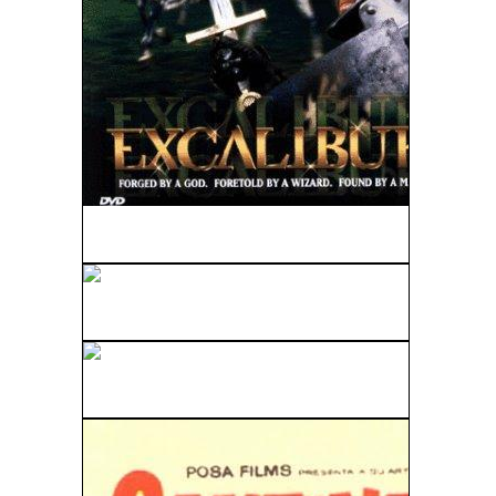
Excalibur (1981)
El Bosque Petrificado (1936)
La Tierra Contra Los Platillos Volantes (1956)