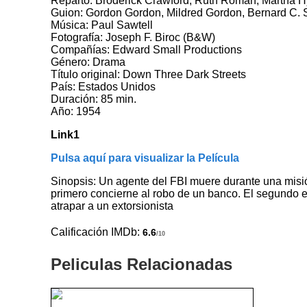
Reparto: Broderick Crawford, Ruth Roman, Martha H
Guion: Gordon Gordon, Mildred Gordon, Bernard C. 
Música: Paul Sawtell
Fotografía: Joseph F. Biroc (B&W)
Compañías: Edward Small Productions
Género: Drama
Título original: Down Three Dark Streets
País: Estados Unidos
Duración: 85 min.
Año: 1954
Link1
Pulsa aquí para visualizar la Película
Sinopsis: Un agente del FBI muere durante una misió
primero concierne al robo de un banco. El segundo e
atrapar a un extorsionista
Calificación IMDb:
6.6
/10
Peliculas Relacionadas