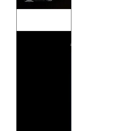
G.I. Joe 3: El Origen (Snake
Eyes:...