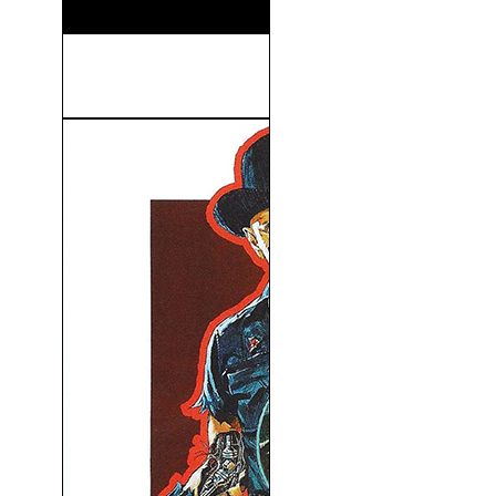
Hitman: Agent 47 (V.O.S)
(2015)