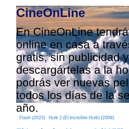
CineOnLine
En CineOnLine tendrás
online en casa a travé
gratis, sin publicidad
descargártelas a la h
podrás ver nuevas pelí
todos los días de la s
año.
Flash (2023)
Hulk 2 (El Increíble Hulk) (2008)