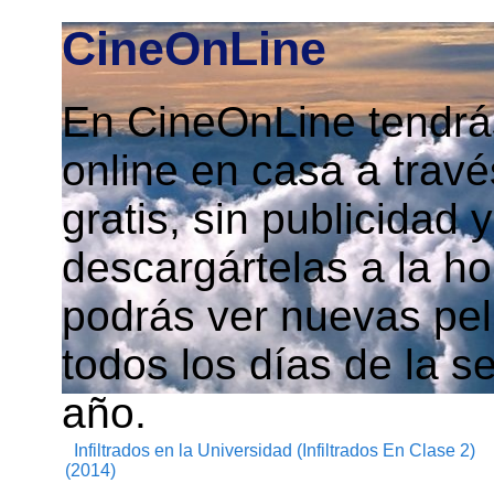
CineOnLine
En CineOnLine tendrás
online en casa a travé
gratis, sin publicidad
descargártelas a la h
podrás ver nuevas pelí
todos los días de la s
año.
Infiltrados en la Universidad (Infiltrados En Clase 2)
(2014)