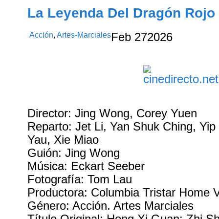
La Leyenda Del Dragón Rojo 
Acción
,
Artes-Marciales
Feb
27
2026
Director: Jing Wong, Corey Yuen
Reparto: Jet Li, Yan Shuk Ching, Yi
Yau, Xie Miao
Guión: Jing Wong
Música: Eckart Seeber
Fotografía: Tom Lau
Productora: Columbia Tristar Home 
Género: Acción. Artes Marciales
Título Original: Hong Xi Guan: Zhi 