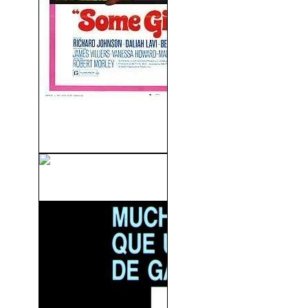
Más Peligrosas Todavía
(1969)
In Time (2011)