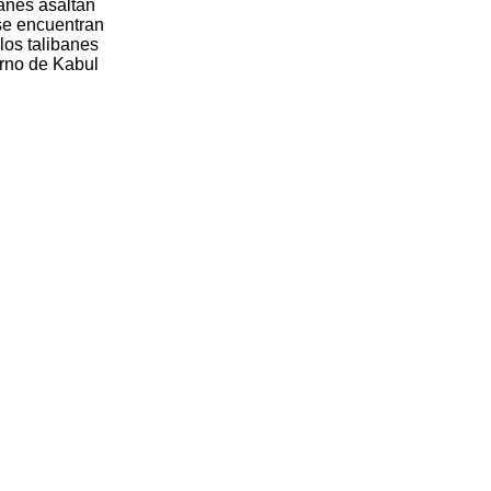
banes asaltan
 se encuentran
los talibanes
erno de Kabul