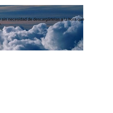
 y sin necesidad de descargártelas a la hora que
.