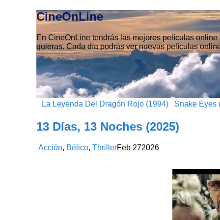
CineOnLine
En CineOnLine tendrás las mejores películas online e
quieras. Cada día podrás ver nuevas películas online
La Leyenda Del Dragón Rojo (1994)
Snake Eyes (
13 Días, 13 Noches (2025)
Acción
,
Bélico
,
Thriller
Feb
27
2026