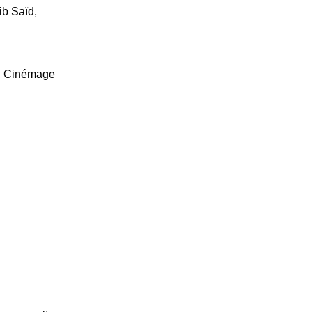
ib Saïd,
+, Cinémage