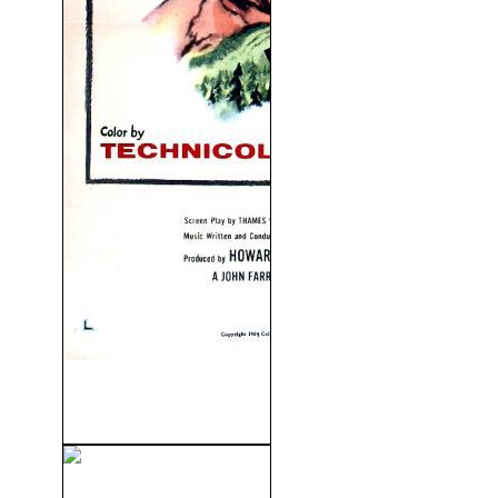
Una Bala En El Camino
(1954)
Tarzán De Los Monos (1932)