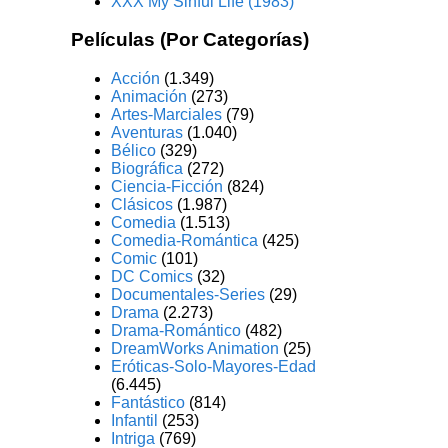
XXX My Sinful Life (1983)
Películas (Por Categorías)
Acción
(1.349)
Animación
(273)
Artes-Marciales
(79)
Aventuras
(1.040)
Bélico
(329)
Biográfica
(272)
Ciencia-Ficción
(824)
Clásicos
(1.987)
Comedia
(1.513)
Comedia-Romántica
(425)
Comic
(101)
DC Comics
(32)
Documentales-Series
(29)
Drama
(2.273)
Drama-Romántico
(482)
DreamWorks Animation
(25)
Eróticas-Solo-Mayores-Edad
(6.445)
Fantástico
(814)
Infantil
(253)
Intriga
(769)