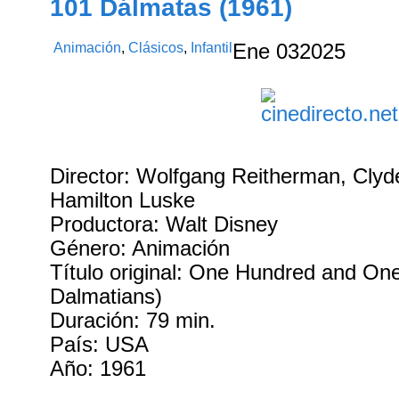
101 Dálmatas (1961)
Animación
,
Clásicos
,
Infantil
Ene
03
2025
Director: Wolfgang Reitherman, Clyd
Hamilton Luske
Productora: Walt Disney
Género: Animación
Título original: One Hundred and On
Dalmatians)
Duración: 79 min.
País: USA
Año: 1961