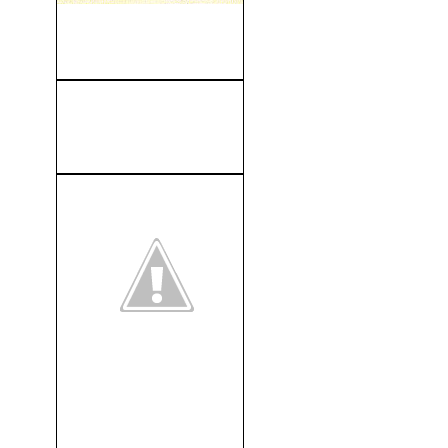
La Vida Privada De Enrique
VIII (1933)
Buster Keaton - One Week
(1920)
Una Aventurera En Macao
(1952)