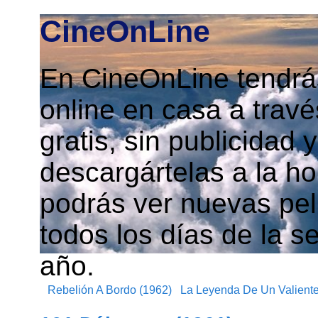
CineOnLine
En CineOnLine tendrás
online en casa a travé
gratis, sin publicidad
descargártelas a la h
podrás ver nuevas pelí
todos los días de la s
año.
Rebelión A Bordo (1962)
La Leyenda De Un Valiente