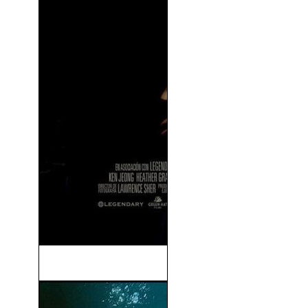
Resacón 3 (R3sacón) (2013)