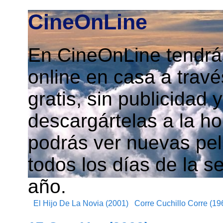
CineOnLine
En CineOnLine tendrás
online en casa a travé
gratis, sin publicidad
descargártelas a la h
podrás ver nuevas pelí
todos los días de la s
año.
El Hijo De La Novia (2001)
Corre Cuchillo Corre (19