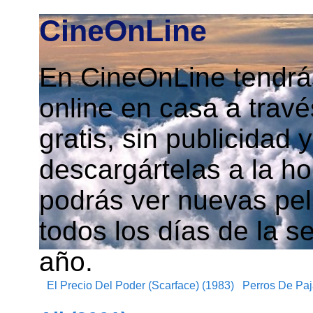
CineOnLine
En CineOnLine tendrás
online en casa a travé
gratis, sin publicidad
descargártelas a la h
podrás ver nuevas pelí
todos los días de la s
año.
El Precio Del Poder (Scarface) (1983)
Perros De Paj