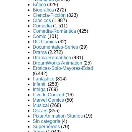
Bélico
(329)
Biográfica
(272)
Ciencia-Ficción
(823)
Clásicos
(1.987)
Comedia
(1.511)
Comedia-Romántica
(425)
Comic
(101)
DC Comics
(32)
Documentales-Series
(29)
Drama
(2.272)
Drama-Romántico
(481)
DreamWorks Animation
(25)
Eróticas-Solo-Mayores-Edad
(6.442)
Fantástico
(814)
Infantil
(253)
Intriga
(769)
Live In Concert
(16)
Marvel Comics
(50)
Musical
(268)
Oscars
(355)
Pixar Animation Studios
(19)
Sin categoría
(4)
Superhéroes
(70)
Terror
(1.042)