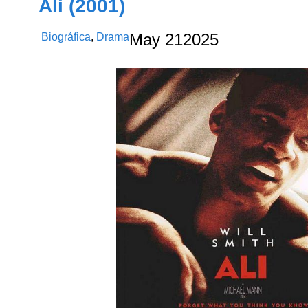
Ali (2001)
Biográfica
,
Drama
May
21
2025