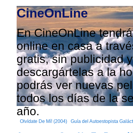
CineOnLine
En CineOnLine tendrás
online en casa a travé
gratis, sin publicidad
descargártelas a la h
podrás ver nuevas pelí
todos los días de la s
año.
Olvídate De Mí! (2004)
Guía del Autoestopista Galáct