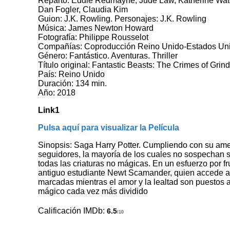
Reparto: Eddie Redmayne, Jude Law, Katherine Water
Dan Fogler, Claudia Kim
Guion: J.K. Rowling. Personajes: J.K. Rowling
Música: James Newton Howard
Fotografía: Philippe Rousselot
Compañías: Coproducción Reino Unido-Estados Uni
Género: Fantástico. Aventuras. Thriller
Título original: Fantastic Beasts: The Crimes of Grin
País: Reino Unido
Duración: 134 min.
Año: 2018
Link1
Pulsa aquí para visualizar la Película
Sinopsis: Saga Harry Potter. Cumpliendo con su am
seguidores, la mayoría de los cuales no sospechan s
todas las criaturas no mágicas. En un esfuerzo por f
antiguo estudiante Newt Scamander, quien accede a 
marcadas mientras el amor y la lealtad son puestos 
mágico cada vez más dividido
Calificación IMDb:
6.5
/10