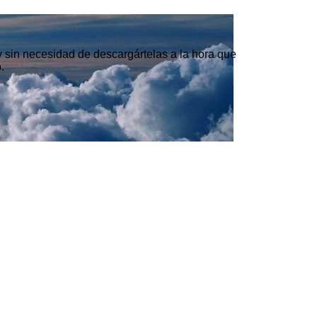
 y sin necesidad de descargártelas a la hora que
.