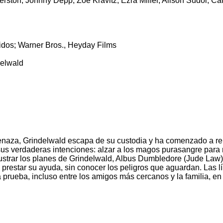
ston, Johnny Depp, Zöe Kravitz, Ezra Miller, Alison Sudol, Cal
dos; Warner Bros., Heyday Films
delwald
enaza, Grindelwald escapa de su custodia y ha comenzado a re
us verdaderas intenciones: alzar a los magos purasangre para 
rustrar los planes de Grindelwald, Albus Dumbledore (Jude Law)
prestar su ayuda, sin conocer los peligros que aguardan. Las 
a prueba, incluso entre los amigos más cercanos y la familia, 