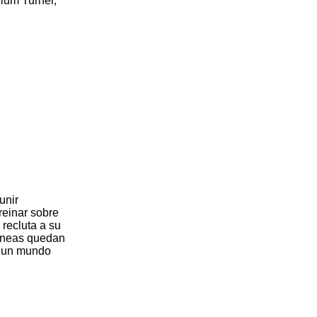
lum Turner,
unir
reinar sobre
 recluta a su
líneas quedan
en un mundo