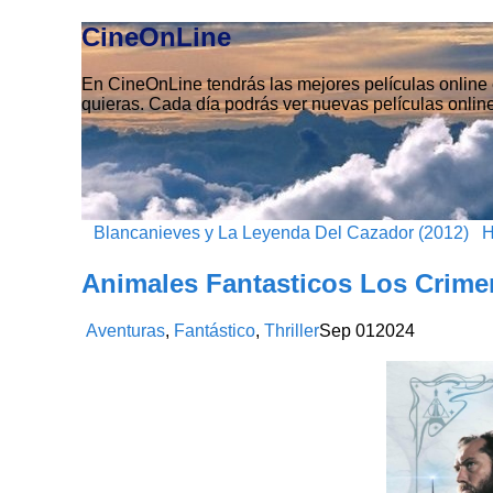
CineOnLine
En CineOnLine tendrás las mejores películas online e
quieras. Cada día podrás ver nuevas películas online
Blancanieves y La Leyenda Del Cazador (2012)
H
Animales Fantasticos Los Crime
Aventuras
,
Fantástico
,
Thriller
Sep
01
2024