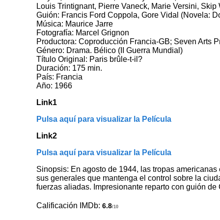
Louis Trintignant, Pierre Vaneck, Marie Versini, Skip
Guión: Francis Ford Coppola, Gore Vidal (Novela: Do
Música: Maurice Jarre
Fotografía: Marcel Grignon
Productora: Coproducción Francia-GB; Seven Arts P
Género: Drama. Bélico (II Guerra Mundial)
Título Original: Paris brûle-t-il?
Duración: 175 min.
País: Francia
Año: 1966
Link1
Pulsa aquí para visualizar la Película
Link2
Pulsa aquí para visualizar la Película
Sinopsis: En agosto de 1944, las tropas americanas e
sus generales que mantenga el control sobre la ciudad
fuerzas aliadas. Impresionante reparto con guión de
Calificación IMDb:
6.8
/10