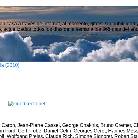
n casa a través de Internet, al momento, gratis, sin publicidad
, actualizadas todos los días de la semana los 365 días del año
ía (2010)
 Caron, Jean-Pierre Cassel, George Chakiris, Bruno Cremer, 
enn Ford, Gert Fröbe, Daniel Gélin, Georges Géret, Hannes Mes
li, Wolfgang Preiss, Claude Rich, Simone Signoret, Robert Sta