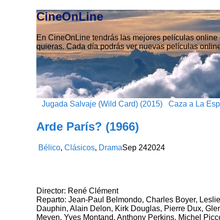
CineOnLine
En CineOnLine tendrás las mejores películas online e
quieras. Cada día podrás ver nuevas películas online
Jugada Salvaje (Wild Card) (2015)
Caza a La Esp
Arde París? (1966)
Bélico
,
Clásicos
,
Drama
Sep
24
2024
Director: René Clément
Reparto: Jean-Paul Belmondo, Charles Boyer, Leslie
Dauphin, Alain Delon, Kirk Douglas, Pierre Dux, Gl
Meyen, Yves Montand, Anthony Perkins, Michel Picco