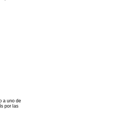
do a uno de
ís por las