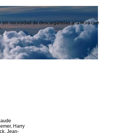
 y sin necesidad de descargártelas a la hora que
.
Claude
semer, Harry
ck, Jean-