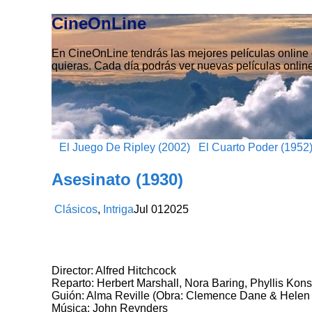
CineOnLine
En CineOnLine tendrás las mejores películas online e
quieras. Cada día podrás ver nuevas películas online
El Juego De Ripley (2002)
El Cuarto Poder (1952
Asesinato (1930)
Clásicos
,
Intriga
Jul
01
2025
Director: Alfred Hitchcock
Reparto: Herbert Marshall, Nora Baring, Phyllis K
Guión: Alma Reville (Obra: Clemence Dane & Helen
Música: John Reynders