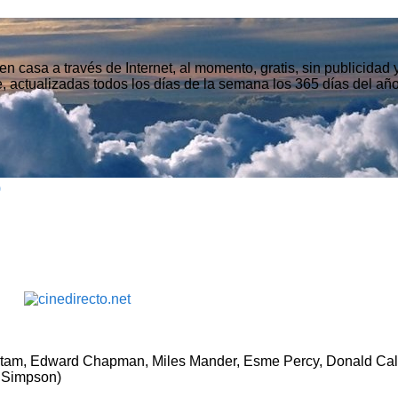
n casa a través de Internet, al momento, gratis, sin publicidad
, actualizadas todos los días de la semana los 365 días del año
)
onstam, Edward Chapman, Miles Mander, Esme Percy, Donald Cal
 Simpson)