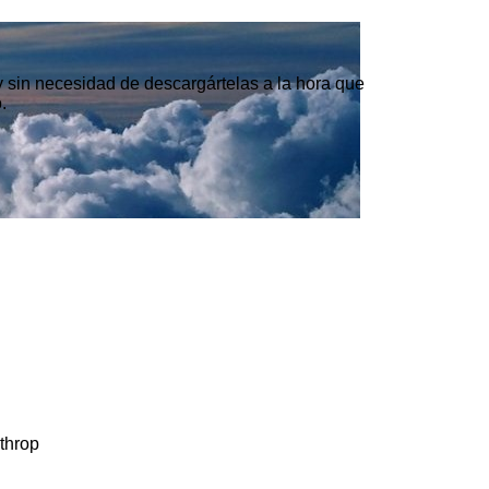
 y sin necesidad de descargártelas a la hora que
.
throp