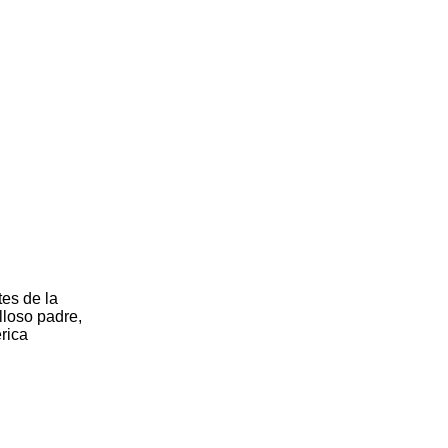
tes de la
lloso padre,
érica