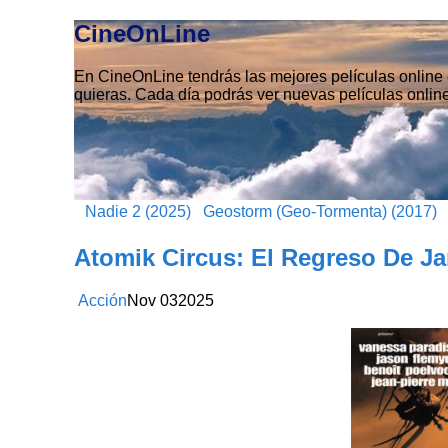
CineOnLine
En CineOnLine tendrás las mejores películas online e
quieras. Cada día podrás ver nuevas películas online
Nadie 2 (2025)
Geostorm (Geo-Tormenta) (2017)
Atomik Circus: El Regreso De Ja
Acción
Nov
03
2025