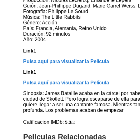
Producción: Nicolas Leclercq, Emanuelle Lepers
Guión: Jean-Phillippe Dugand, Marie Garrel Weiss, D
Fotografía: Philippe Le Sourd
Música: The Little Rabbits
Género: Acción
País: Francia, Alemania, Reino Unido
Duración: 92 minutos
Año: 2004
Link1
Pulsa aquí para visualizar la Película
Link1
Pulsa aquí para visualizar la Película
Sinopsis: James Bataille acaba en la cárcel por haber
ciudad de Skotlett. Pero logra escaparse de ella par
quiere llegar a ser una cantante famosa. Mientras tan
profunda. Los problemas acaban de empezar
Calificación IMDb:
5.3
/10
Peliculas Relacionadas