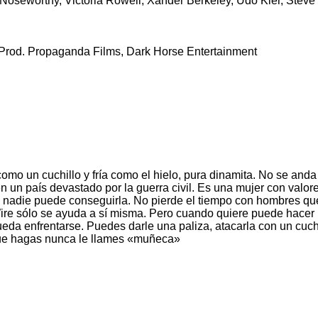
oseworthy, Victoria Rowell, Xander Berkeley, Udo Kier, Steve
 Prod. Propaganda Films, Dark Horse Entertainment
mo un cuchillo y fría como el hielo, pura dinamita. No se anda
en un país devastado por la guerra civil. Es una mujer con valor
 nadie puede conseguirla. No pierde el tiempo con hombres qu
ire sólo se ayuda a sí misma. Pero cuando quiere puede hace
da enfrentarse. Puedes darle una paliza, atacarla con un cuchi
o que hagas nunca le llames «muñeca»