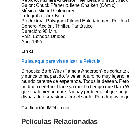
Reparto: Pamela Anderson, Temuera Morrison, Jack N
Guión: Chuck Pfarrer & Ilene Chaiken (Cómic)
Música: Michel Colombier
Fotografía: Rick Bota
Productora: Polygram Filmed Entertainment Pr. Una
Género: Acción. Thriller. Fantástico
Duración: 98 Min.
País: Estados Unidos
Año: 1995
Link1
Pulsa aquí para visualizar la Película
Sinopsis: Barb Wire (Pamela Anderson) es cortante co
y nunca toma partido. Vive en futuro no muy lejano, 
mundo carente de esperanza. Todos la desean. Pero
un buen cerebro. Hace ya mucho tiempo que Barb W
que cualquier hombre. No hay problema al que no pue
dispararle o arrastrarla por el suelo. Pero hagas l
Calificación IMDb:
3.6
/10
Peliculas Relacionadas