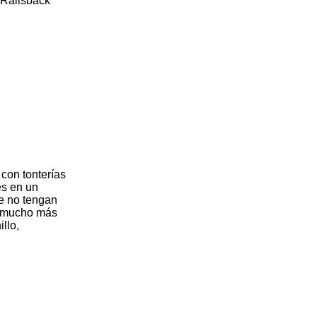
 Railsback
 con tonterías
es en un
e no tengan
r mucho más
llo,