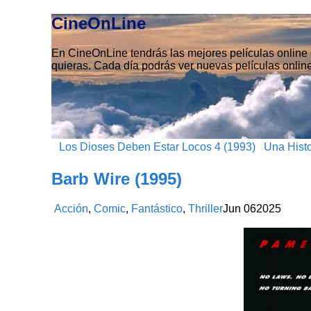
CineOnLine
En CineOnLine tendrás las mejores películas online e
quieras. Cada día podrás ver nuevas películas online
Los Dioses Deben Estar Locos 4 (1993)
Una Histo
Barb Wire (1995)
Acción
,
Comic
,
Fantástico
,
Thriller
Jun
06
2025