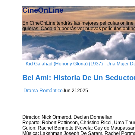
CineOnLine
En CineOnLine tendrás las mejores películas online e
quieras. Cada día podrás ver nuevas películas online
Kid Galahad (Honor y Gloria) (1937)
Una Mujer De
Bel Ami: Historia De Un Seductor
Drama-Romántico
Jun
21
2025
Director: Nick Ormerod, Declan Donnellan
Reparto: Robert Pattinson, Christina Ricci, Uma Th
Guión: Rachel Bennette (Novela: Guy de Maupassan
Música: Lakshman Joseph De Saram, Rachel Portm