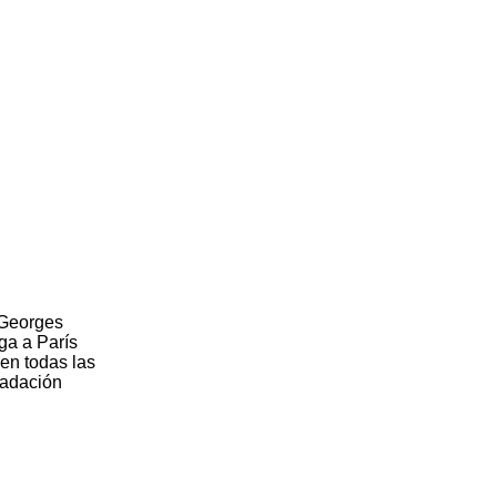
 Georges
ega a París
ren todas las
radación