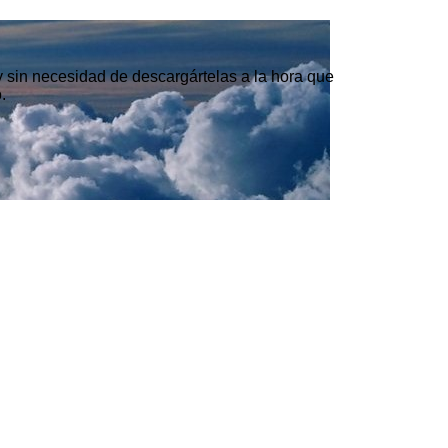
 y sin necesidad de descargártelas a la hora que
.