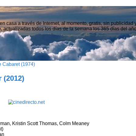
n casa a través de Internet, al momento, gratis, sin publicidad
, actualizadas todos los días de la semana los 365 días del año
 Cabaret (1974)
 (2012)
urman, Kristin Scott Thomas, Colm Meaney
t)
an