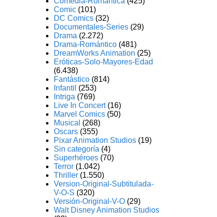
Comedia-Romántica
(425)
Comic
(101)
DC Comics
(32)
Documentales-Series
(29)
Drama
(2.272)
Drama-Romántico
(481)
DreamWorks Animation
(25)
Eróticas-Solo-Mayores-Edad
(6.438)
Fantástico
(814)
Infantil
(253)
Intriga
(769)
Live In Concert
(16)
Marvel Comics
(50)
Musical
(268)
Oscars
(355)
Pixar Animation Studios
(19)
Sin categoría
(4)
Superhéroes
(70)
Terror
(1.042)
Thriller
(1.550)
Version-Original-Subtitulada-
V-O-S
(320)
Versión-Original-V-O
(29)
Walt Disney Animation Studios