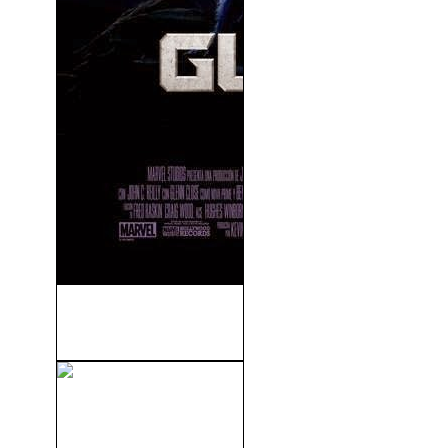
Guardianes de la Galaxia
(2014)
Un Diós Salvaje (Carnage)
(2011)