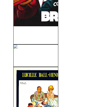
Vampiros Contra El Bronx
(2020)
Monty Python - Los
Caballeros De La...