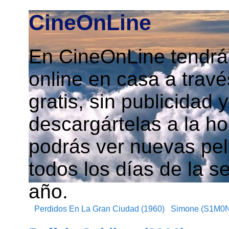
CineOnLine
En CineOnLine tendrás
online en casa a travé
gratis, sin publicidad
descargártelas a la h
podrás ver nuevas pelí
todos los días de la s
año.
Perdidos En La Gran Ciudad (1960)
Simone (S1M0N