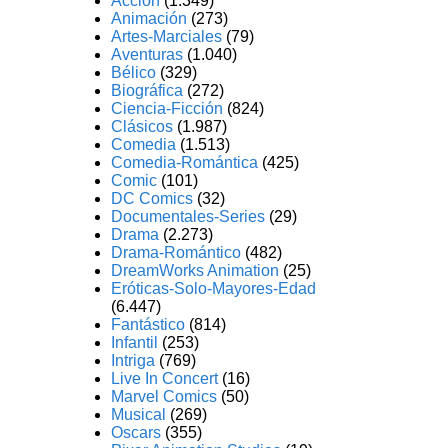
Acción
(1.349)
Animación
(273)
Artes-Marciales
(79)
Aventuras
(1.040)
Bélico
(329)
Biográfica
(272)
Ciencia-Ficción
(824)
Clásicos
(1.987)
Comedia
(1.513)
Comedia-Romántica
(425)
Comic
(101)
DC Comics
(32)
Documentales-Series
(29)
Drama
(2.273)
Drama-Romántico
(482)
DreamWorks Animation
(25)
Eróticas-Solo-Mayores-Edad
(6.447)
Fantástico
(814)
Infantil
(253)
Intriga
(769)
Live In Concert
(16)
Marvel Comics
(50)
Musical
(269)
Oscars
(355)