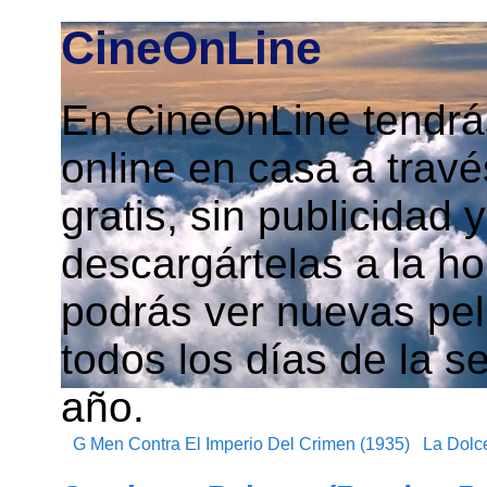
CineOnLine
En CineOnLine tendrás
online en casa a travé
gratis, sin publicidad
descargártelas a la h
podrás ver nuevas pelí
todos los días de la s
año.
G Men Contra El Imperio Del Crimen (1935)
La Dolce