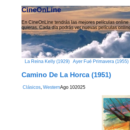
CineOnLine
En CineOnLine tendrás las mejores películas online e
quieras. Cada día podrás ver nuevas películas online
La Reina Kelly (1929)
Ayer Fué Primavera (1955)
Camino De La Horca (1951)
Clásicos
,
Western
Ago
10
2025