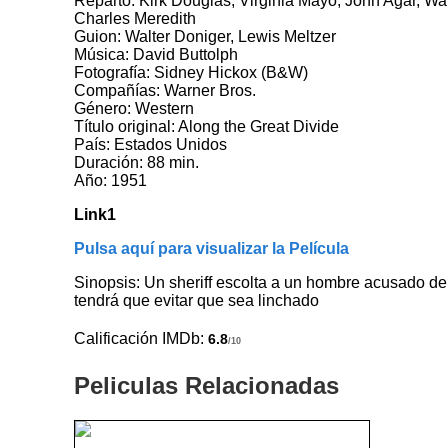
Reparto: Kirk Douglas, Virginia Mayo, John Agar, W
Charles Meredith
Guion: Walter Doniger, Lewis Meltzer
Música: David Buttolph
Fotografía: Sidney Hickox (B&W)
Compañías: Warner Bros.
Género: Western
Título original: Along the Great Divide
País: Estados Unidos
Duración: 88 min.
Año: 1951
Link1
Pulsa aquí para visualizar la Película
Sinopsis: Un sheriff escolta a un hombre acusado de
tendrá que evitar que sea linchado
Calificación IMDb:
6.8
/10
Peliculas Relacionadas