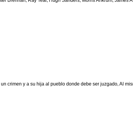
alter Brennan, Ray Teal, Hugh Sanders, Morris Ankrum, James 
 un crimen y a su hija al pueblo donde debe ser juzgado, Al mi