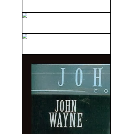
Copacabana (1947)
Las Diabólicas (V.O.S) (1955)
Ataque Al Carro Blindado (1967)