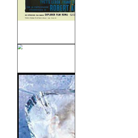
El Sepulcro de Los Reyes
(1960)
Los Últimos Días En Marte
(The Last...