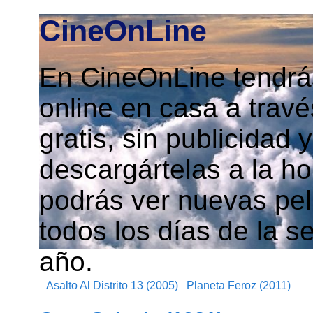
CineOnLine
En CineOnLine tendrás
online en casa a travé
gratis, sin publicidad
descargártelas a la h
podrás ver nuevas pelí
todos los días de la s
año.
Asalto Al Distrito 13 (2005)
Planeta Feroz (2011)