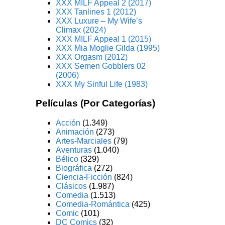
XXX MILF Appeal 2 (2017)
XXX Tanlines 1 (2012)
XXX Luxure – My Wife’s
Climax (2024)
XXX MILF Appeal 1 (2015)
XXX Mia Moglie Gilda (1995)
XXX Orgasm (2012)
XXX Semen Gobblers 02
(2006)
XXX My Sinful Life (1983)
Películas (Por Categorías)
Acción
(1.349)
Animación
(273)
Artes-Marciales
(79)
Aventuras
(1.040)
Bélico
(329)
Biográfica
(272)
Ciencia-Ficción
(824)
Clásicos
(1.987)
Comedia
(1.513)
Comedia-Romántica
(425)
Comic
(101)
DC Comics
(32)