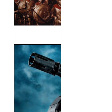
El León de Esparta (The
300...