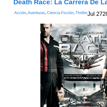
Death Race: La Carrera De L
Acción
,
Aventuras
,
Ciencia-Ficción
,
Thriller
Jul
27
2