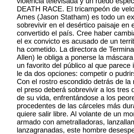
violencia televisada y un ruedo espe
DEATH RACE. El tricampeón de velo
Ames (Jason Statham) es todo un exp
sobrevivir en el desértico paisaje en 
convertido el país. Cree haber cambi
el ex convicto es acusado de un terr
ha cometido. La directora de Termina
Allen) le obliga a ponerse la máscar
un favorito del público al que parece
le da dos opciones: competir o pudri
Con el rostro escondido detrás de la
el preso deberá sobrevivir a los tres 
de su vida, enfrentándose a los peor
procedentes de las cárceles más dura
quiere salir libre. Al volante de un 
armado con ametralladoras, lanzalla
lanzagranadas, este hombre desesp