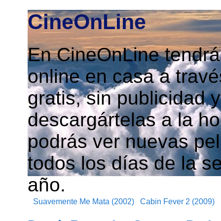
CineOnLine
En CineOnLine tendrás
online en casa a travé
gratis, sin publicidad
descargártelas a la h
podrás ver nuevas pelí
todos los días de la s
año.
Suavemente Me Mata (2002)
Cabin Fever 2 (2009)