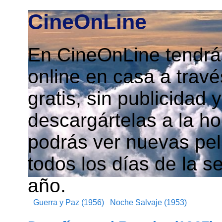
CineOnLine
En CineOnLine tendrás
online en casa a travé
gratis, sin publicidad
descargártelas a la h
podrás ver nuevas pelí
todos los días de la s
año.
Guerra y Paz (1956)
Noche Salvaje (1953)