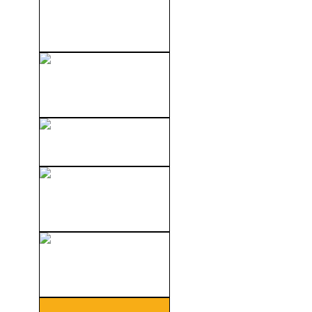
Esta Casa Es Una Ruina
(1986)
Una Loca Entrevista (The
Interview) (2014)
Bananas (1971)
Ice Age 4: La Formación De
Los...
House Una Casa Alucinante
(1986)