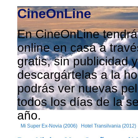
CineOnLine
En CineOnLine tendrás
online en casa a travé
gratis, sin publicidad
descargártelas a la h
podrás ver nuevas pelí
todos los días de la s
año.
Mi Super Ex-Novia (2006)
Hotel Transilvania (2012)