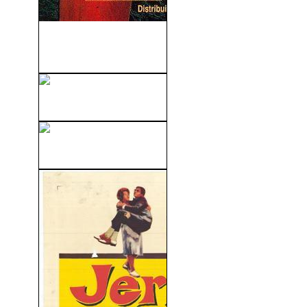
La Muerte Os Sienta Tan
Bien (1992)
Torremolinos 73 (2002)
Salir Pitando (2007)