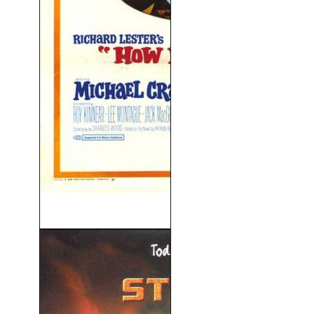
How I Won The War (1967)