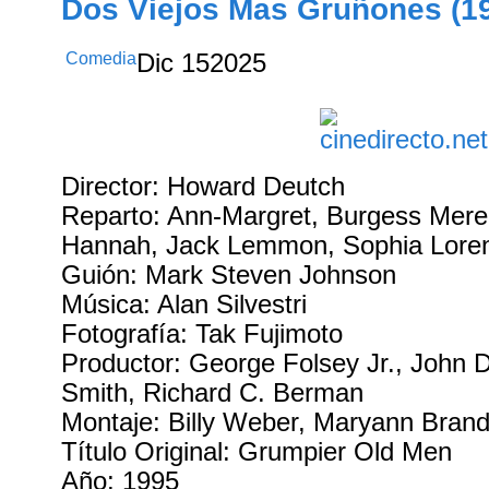
Dos Viejos Mas Gruñones (1
Comedia
Dic
15
2025
Director: Howard Deutch
Reparto: Ann-Margret, Burgess Mered
Hannah, Jack Lemmon, Sophia Loren
Guión: Mark Steven Johnson
Música: Alan Silvestri
Fotografía: Tak Fujimoto
Productor: George Folsey Jr., John D
Smith, Richard C. Berman
Montaje: Billy Weber, Maryann Bran
Título Original: Grumpier Old Men
Año: 1995