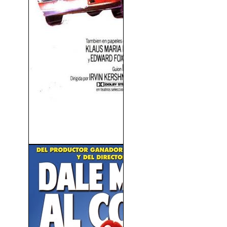
James Bond (007) Nunca
Digas Nunca Jamás...