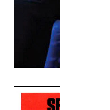
Species III (Especie Mortal
III) (2004)