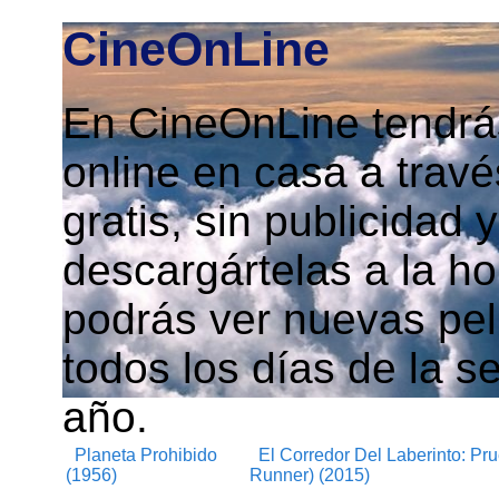
CineOnLine
En CineOnLine tendrás
online en casa a travé
gratis, sin publicidad
descargártelas a la h
podrás ver nuevas pelí
todos los días de la s
año.
Planeta Prohibido
El Corredor Del Laberinto: P
(1956)
Runner) (2015)