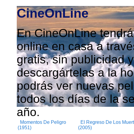
CineOnLine
En CineOnLine tendrás
online en casa a travé
gratis, sin publicidad
descargártelas a la h
podrás ver nuevas pelí
todos los días de la s
año.
Momentos De Peligro
El Regreso De Los Muerto
(1951)
(2005)