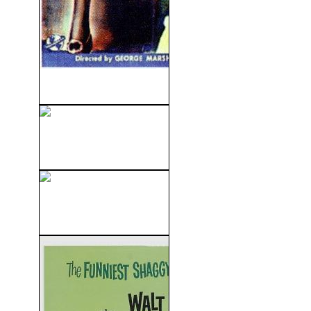
Arizona (1939)
Hasta El Fin Del Tiempo
(1946)
Jóvenes Ocultos 2: Vampiros
Del Surf (2008)