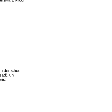
ittart, Nikki
en derechos
ead), un
rirá