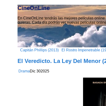
CineOnLine
En CineOnLine tendrás las mejores películas online e
quieras. Cada día podrás ver nuevas películas online
Capitán Phillips (2013)
El Rostro Impenetrable (1
El Veredicto. La Ley Del Menor (
Drama
Dic
30
2025