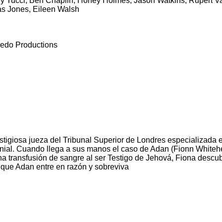
Tucci, Ben Chaplin, Honey Holmes, Jason Watkins, Rupert Vans
as Jones, Eileen Walsh
ledo Productions
igiosa jueza del Tribunal Superior de Londres especializada 
monial. Cuando llega a sus manos el caso de Adan (Fionn Whiteh
 transfusión de sangre al ser Testigo de Jehová, Fiona descub
 que Adan entre en razón y sobreviva