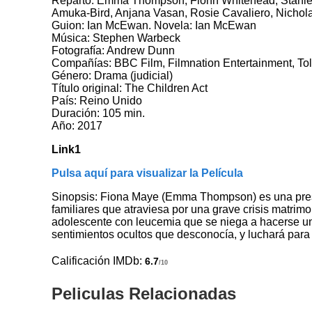
Reparto: Emma Thompson, Fionn Whitehead, Stanley 
Amuka-Bird, Anjana Vasan, Rosie Cavaliero, Nichol
Guion: Ian McEwan. Novela: Ian McEwan
Música: Stephen Warbeck
Fotografía: Andrew Dunn
Compañías: BBC Film, Filmnation Entertainment, To
Género: Drama (judicial)
Título original: The Children Act
País: Reino Unido
Duración: 105 min.
Año: 2017
Link1
Pulsa aquí para visualizar la Película
Sinopsis: Fiona Maye (Emma Thompson) es una prest
familiares que atraviesa por una grave crisis matri
adolescente con leucemia que se niega a hacerse una
sentimientos ocultos que desconocía, y luchará para
Calificación IMDb:
6.7
/10
Peliculas Relacionadas