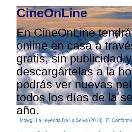
CineOnLine
En CineOnLine tendrás
online en casa a travé
gratis, sin publicidad
descargártelas a la h
podrás ver nuevas pelí
todos los días de la s
año.
Mowgli La Leyenda De La Selva (2018)
El Conformis