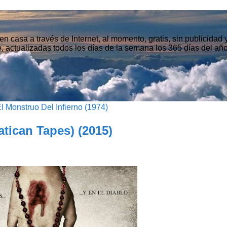
n casa a través de Internet, al momento, gratis, sin publicidad
, actualizadas todos los días de la semana los 365 días del año
l Monstruo Del Infierno (1974)
atican Tapes) (2015)