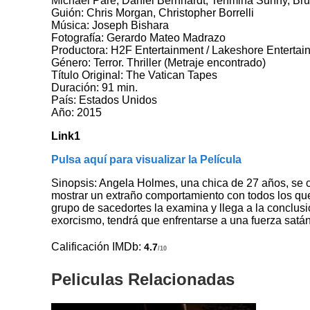
Michael Paré, Daniel Bernhardt, Tehmina Sunny, B
Guión: Chris Morgan, Christopher Borrelli
Música: Joseph Bishara
Fotografía: Gerardo Mateo Madrazo
Productora: H2F Entertainment / Lakeshore Entertai
Género: Terror. Thriller (Metraje encontrado)
Título Original: The Vatican Tapes
Duración: 91 min.
País: Estados Unidos
Año: 2015
Link1
Pulsa aquí para visualizar la Película
Sinopsis: Angela Holmes, una chica de 27 años, se co
mostrar un extraño comportamiento con todos los que
grupo de sacedortes la examina y llega a la conclus
exorcismo, tendrá que enfrentarse a una fuerza satá
Calificación IMDb:
4.7
/10
Peliculas Relacionadas