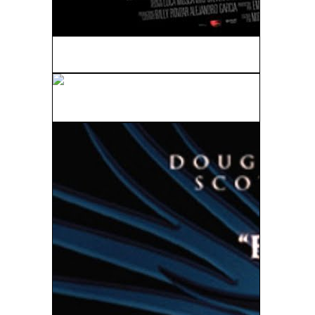
Shelter (La Sombra De Los Otros) (2010)
The Mechanic (2011)