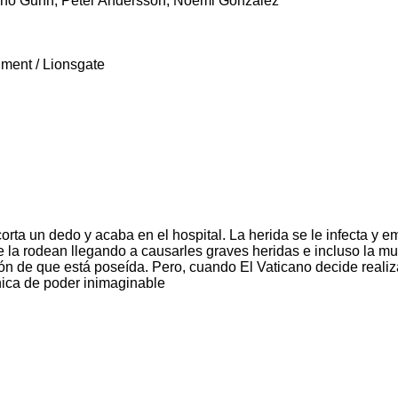
runo Gunn, Peter Andersson, Noemi Gonzalez
nment / Lionsgate
rta un dedo y acaba en el hospital. La herida se le infecta y e
 la rodean llegando a causarles graves heridas e incluso la mu
ión de que está poseída. Pero, cuando El Vaticano decide realiz
nica de poder inimaginable