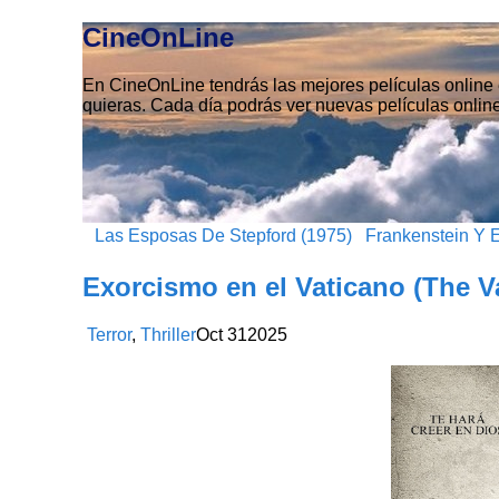
CineOnLine
En CineOnLine tendrás las mejores películas online e
quieras. Cada día podrás ver nuevas películas online
Las Esposas De Stepford (1975)
Frankenstein Y E
Exorcismo en el Vaticano (The V
Terror
,
Thriller
Oct
31
2025