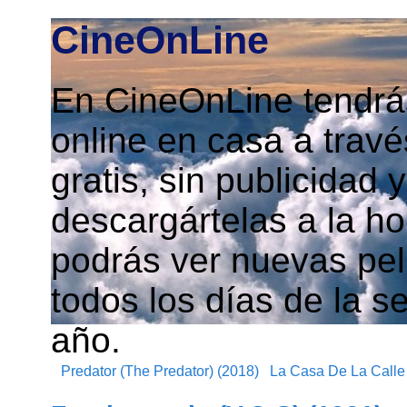
CineOnLine
En CineOnLine tendrás
online en casa a travé
gratis, sin publicidad
descargártelas a la h
podrás ver nuevas pelí
todos los días de la s
año.
Predator (The Predator) (2018)
La Casa De La Calle