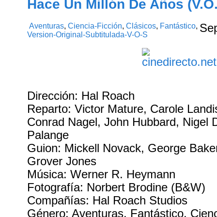
Hace Un Millón De Años (V.O.
Aventuras
,
Ciencia-Ficción
,
Clásicos
,
Fantástico
,
Se
Version-Original-Subtitulada-V-O-S
Dirección: Hal Roach
Reparto: Victor Mature, Carole Landi
Conrad Nagel, John Hubbard, Nigel De
Palange
Guion: Mickell Novack, George Baker
Grover Jones
Música: Werner R. Heymann
Fotografía: Norbert Brodine (B&W)
Compañías: Hal Roach Studios
Género: Aventuras. Fantástico. Cienc