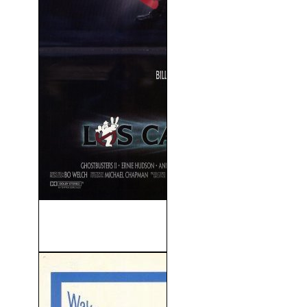
Los Cazafantasmas 2
(Ghostbusters II) (1989)