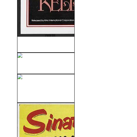
La Reina Kelly (1929)
Acantilado Rojo (2008)
Los Juegos Del Hambre 3:
Sinsajo. Part...