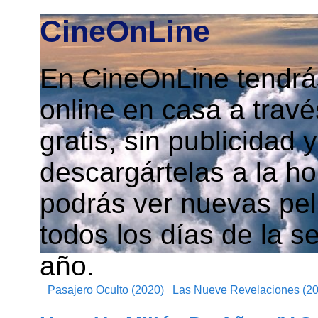
CineOnLine
En CineOnLine tendrás
online en casa a travé
gratis, sin publicidad
descargártelas a la h
podrás ver nuevas pelí
todos los días de la s
año.
Pasajero Oculto (2020)
Las Nueve Revelaciones (2