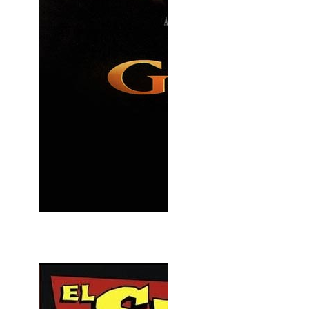
James Bond (007)
Goldeneye (1995)