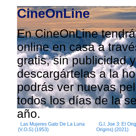
CineOnLine
En CineOnLine tendrás
online en casa a travé
gratis, sin publicidad
descargártelas a la h
podrás ver nuevas pelí
todos los días de la s
año.
Las Mujeres Gato De La Luna
G.I. Joe 3: El Or
(V.O.S) (1953)
Origins) (2021)