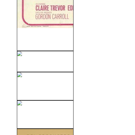
Cómo Matar A La Propia
Esposa (1965)
Don Jon (2013)
Algo Pasa En Las Vegas
(2008)
Qué Esperar Cuando Estás
Esperando (2012)