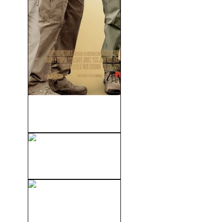
Loca Obsesión (All About
Steve) (2009)
En Qué Piensan Las
Mujeres? (2000)
El Amigo De Mi Hermana
(2011)