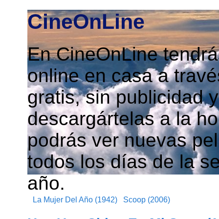
CineOnLine
En CineOnLine tendrás
online en casa a travé
gratis, sin publicidad
descargártelas a la h
podrás ver nuevas pelí
todos los días de la s
año.
La Mujer Del Año (1942)
Scoop (2006)