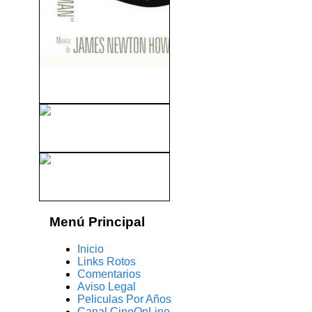
Pretty Woman (1990)
Irma La Dulce (1963)
La Viuda Alegre (1934)
Menú Principal
Inicio
Links Rotos
Comentarios
Aviso Legal
Peliculas Por Años
Canal CineOnLine