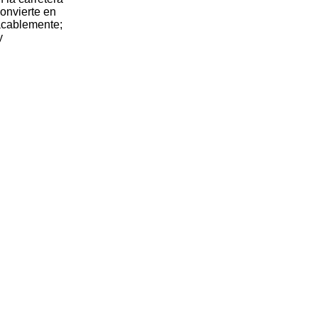
convierte en
lacablemente;
y