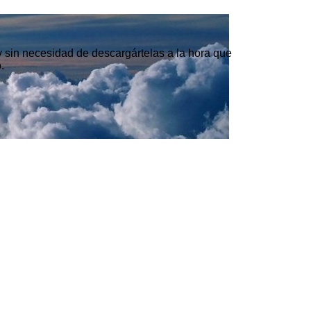
 y sin necesidad de descargártelas a la hora que
.