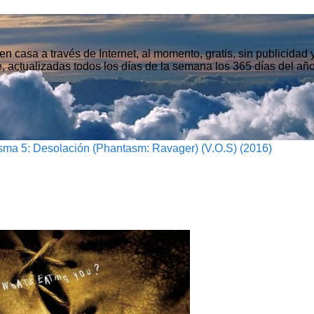
n casa a través de Internet, al momento, gratis, sin publicidad
, actualizadas todos los días de la semana los 365 días del año
ma 5: Desolación (Phantasm: Ravager) (V.O.S) (2016)