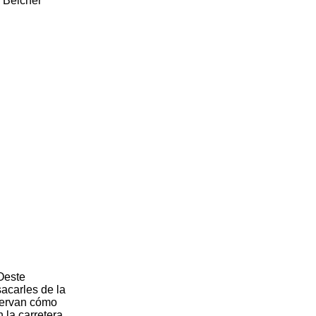
a Belcher
-Oeste
sacarles de la
servan cómo
 la carretera