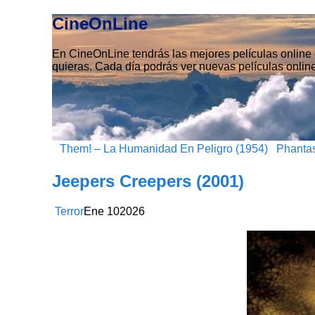
CineOnLine
En CineOnLine tendrás las mejores películas online e
quieras. Cada día podrás ver nuevas películas online
Them! – La Humanidad En Peligro (1954)
Phantas
Jeepers Creepers (2001)
Terror
Ene
10
2026