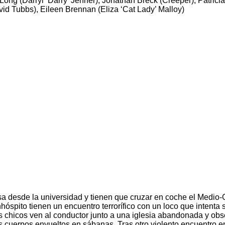
n Long (Darryl ‘Darry’ Jenner), Jonathan Breck (Creeper), Patrici
id Tubbs), Eileen Brennan (Eliza ‘Cat Lady’ Malloy)
sa desde la universidad y tienen que cruzar en coche el Medio
hóspito tienen un encuentro terrorífico con un loco que intenta 
s chicos ven al conductor junto a una iglesia abandonada y ob
os cuerpos envueltos en sábanas. Tras otro violento encuentro en