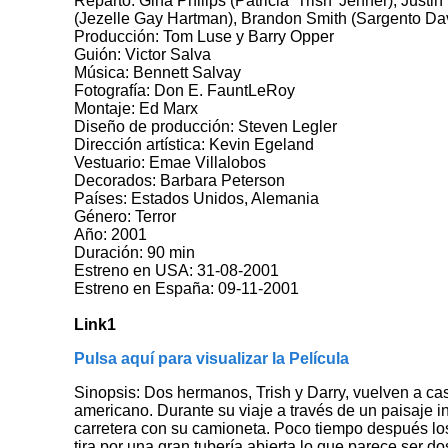
Reparto: Gina Philips (Patricia ‘Trish’ Jenner), Justi
(Jezelle Gay Hartman), Brandon Smith (Sargento Dav
Producción: Tom Luse y Barry Opper
Guión: Victor Salva
Música: Bennett Salvay
Fotografía: Don E. FauntLeRoy
Montaje: Ed Marx
Diseño de producción: Steven Legler
Dirección artística: Kevin Egeland
Vestuario: Emae Villalobos
Decorados: Barbara Peterson
Países: Estados Unidos, Alemania
Género: Terror
Año: 2001
Duración: 90 min
Estreno en USA: 31-08-2001
Estreno en España: 09-11-2001
Link1
Pulsa aquí para visualizar la Película
Sinopsis: Dos hermanos, Trish y Darry, vuelven a ca
americano. Durante su viaje a través de un paisaje in
carretera con su camioneta. Poco tiempo después lo
tira por una gran tubería abierta lo que parece ser d