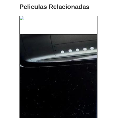
Peliculas Relacionadas
XXX Private Gold 079: Sex Angels 2...