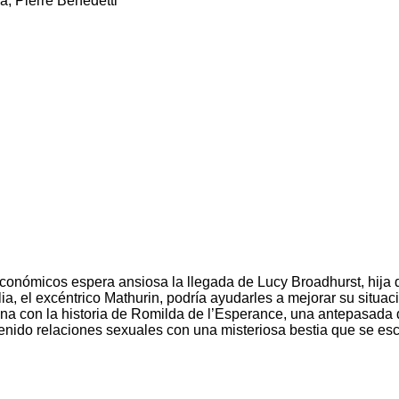
a, Pierre Benedetti
conómicos espera ansiosa la llegada de Lucy Broadhurst, hija d
ia, el excéntrico Mathurin, podría ayudarles a mejorar su situa
iona con la historia de Romilda de l’Esperance, una antepasada 
nido relaciones sexuales con una misteriosa bestia que se esc