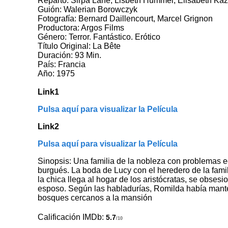
Reparto: Sirpa Lane, Lisbeth Hummel, Elisabeth Kaz
Guión: Walerian Borowczyk
Fotografía: Bernard Daillencourt, Marcel Grignon
Productora: Argos Films
Género: Terror. Fantástico. Erótico
Título Original: La Bête
Duración: 93 Min.
País: Francia
Año: 1975
Link1
Pulsa aquí para visualizar la Película
Link2
Pulsa aquí para visualizar la Película
Sinopsis: Una familia de la nobleza con problemas e
burgués. La boda de Lucy con el heredero de la famil
la chica llega al hogar de los aristócratas, se obses
esposo. Según las habladurías, Romilda había mante
bosques cercanos a la mansión
Calificación IMDb:
5.7
/10