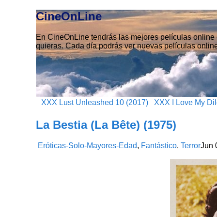
CineOnLine
En CineOnLine tendrás las mejores películas online e
quieras. Cada día podrás ver nuevas películas online
XXX Lust Unleashed 10 (2017)
XXX I Love My Dil
La Bestia (La Bête) (1975)
Eróticas-Solo-Mayores-Edad
,
Fantástico
,
Terror
Jun