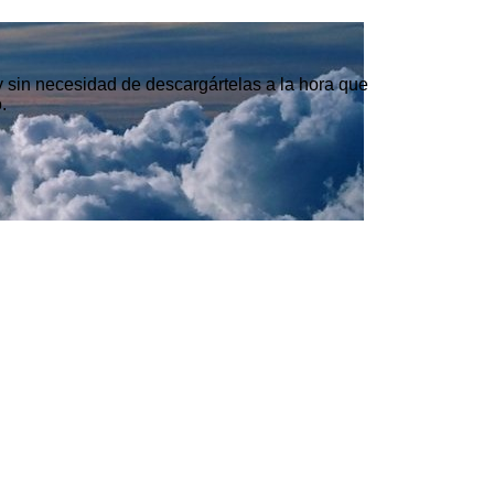
 y sin necesidad de descargártelas a la hora que
.