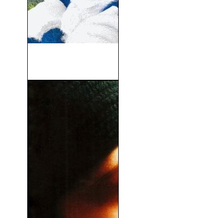
El Pájaro Loco La Película
(2017)