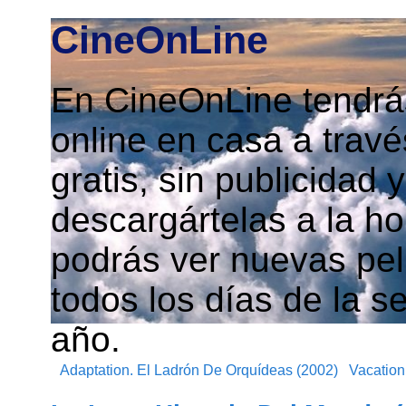
CineOnLine
En CineOnLine tendrás
online en casa a travé
gratis, sin publicidad
descargártelas a la h
podrás ver nuevas pelí
todos los días de la s
año.
Adaptation. El Ladrón De Orquídeas (2002)
Vacation