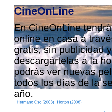
CineOnLine
En CineOnLine tendrás
online en casa a travé
gratis, sin publicidad
descargártelas a la h
podrás ver nuevas pelí
todos los días de la s
año.
Hermano Oso (2003)
Horton (2008)