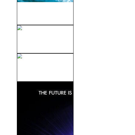
Colegas En El Bosque
(2006)
Resident Evil: Degeneration
(2008)
En Busca Del Valle
Encantado (03): La...