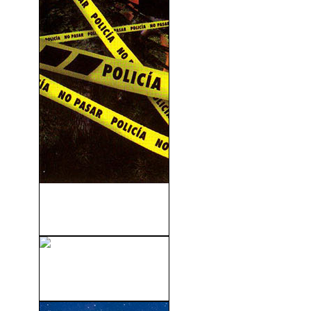
La Increíble Pero Cierta
Historia De Caperucita...
Lorax: En Busca De La
Trúfula Perdida...