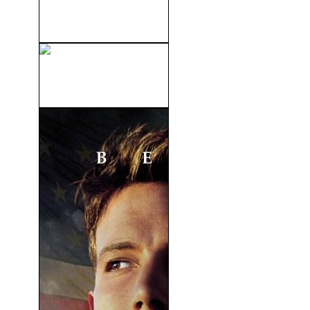
La Dama Y El Vagabundo
(1955)
La Dama De Shanghai
(1947)