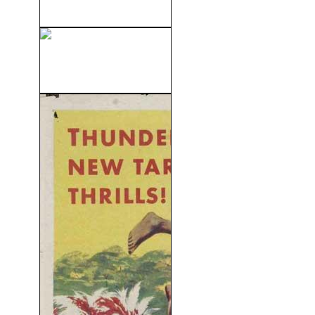
Madame Sans-Gêne (1961)
El Hombre Con Rayos X En
Los...