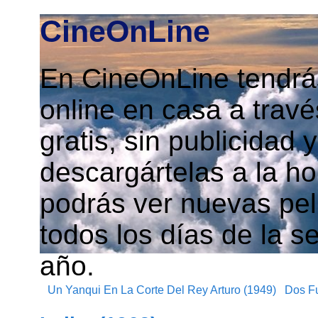
CineOnLine
En CineOnLine tendrás
online en casa a travé
gratis, sin publicidad
descargártelas a la h
podrás ver nuevas pelí
todos los días de la s
año.
Un Yanqui En La Corte Del Rey Arturo (1949)
Dos Fu