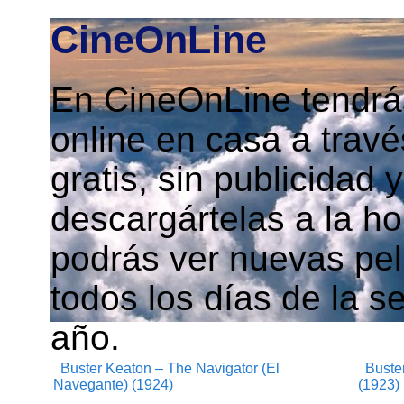
CineOnLine
En CineOnLine tendrás
online en casa a travé
gratis, sin publicidad
descargártelas a la h
podrás ver nuevas pelí
todos los días de la s
año.
Buster Keaton – The Navigator (El
Buster
Navegante) (1924)
(1923)