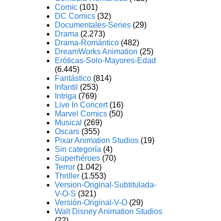
Comic
(101)
DC Comics
(32)
Documentales-Series
(29)
Drama
(2.273)
Drama-Romántico
(482)
DreamWorks Animation
(25)
Eróticas-Solo-Mayores-Edad
(6.445)
Fantástico
(814)
Infantil
(253)
Intriga
(769)
Live In Concert
(16)
Marvel Comics
(50)
Musical
(269)
Oscars
(355)
Pixar Animation Studios
(19)
Sin categoría
(4)
Superhéroes
(70)
Terror
(1.042)
Thriller
(1.553)
Version-Original-Subtitulada-
V-O-S
(321)
Versión-Original-V-O
(29)
Walt Disney Animation Studios
(22)