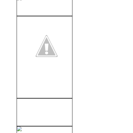
Firewall (2006)
Dos Colgados En Chicago
(2001)
El Patrullero: Patrulla
Fronteriza (2008)