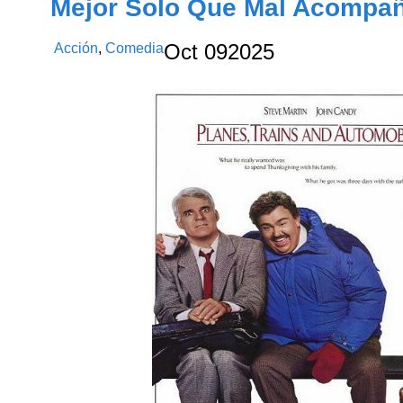
Mejor Solo Que Mal Acompañ
Acción
,
Comedia
Oct
09
2025