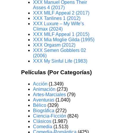
XXX Manuel Opens Their
Asses 4 (2017)
XXX MILF Appeal 2 (2017)
XXX Tanlines 1 (2012)
XXX Luxure – My Wife’s
Climax (2024)
XXX MILF Appeal 1 (2015)
XXX Mia Moglie Gilda (1995)
XXX Orgasm (2012)
XXX Semen Gobblers 02
(2006)
XXX My Sinful Life (1983)
Películas (Por Categorías)
Acción
(1.349)
Animación
(273)
Artes-Marciales
(79)
Aventuras
(1.040)
Bélico
(329)
Biográfica
(272)
Ciencia-Ficción
(824)
Clásicos
(1.987)
Comedia
(1.513)
Comedia-Romántica
(425)