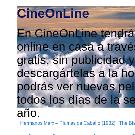
CineOnLine
En CineOnLine tendrás
online en casa a travé
gratis, sin publicidad
descargártelas a la h
podrás ver nuevas pelí
todos los días de la s
año.
Hermanos Marx – Plumas de Caballo (1932)
The Bla