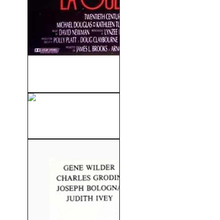
La Guerra De Los Rose
(1989)
Las Aventuras De Ford
Fairlane (1990)