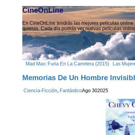
CineOnLine
En CineOnLine tendrás las mejores películas online e
quieras. Cada día podrás ver nuevas películas online
Mad Max: Furia En La Carretera (2015)
Las Mujere
Memorias De Un Hombre Invisibl
Ciencia-Ficción
,
Fantástico
Ago
30
2025