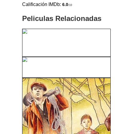
Calificación IMDb:
6.0
/10
Peliculas Relacionadas
Underworld 4 (Inframundo 4: El Despertar)
(2012)
El Hombre Indestructible (1956)