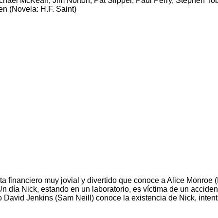
chael McKean, Jim Norton, Pat Slipper, Paul Perry, Stephen T
n (Novela: H.F. Saint)
a financiero muy jovial y divertido que conoce a Alice Monroe 
n día Nick, estando en un laboratorio, es víctima de un acciden
 David Jenkins (Sam Neill) conoce la existencia de Nick, intent