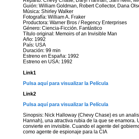
Reparto: Chevy Chase, Daryl Hannah, Sam Neill, Mi
Guión: William Goldman, Robert Collector, Dana Olse
Música: Shirley Walker
Fotografía: William A. Fraker
Productora: Warner Bros / Regency Enterprises
Género: Ciencia-Ficción. Fantástico
Título original: Memoirs of an Invisible Man
Año: 1992
País: USA
Duración: 99 min
Estreno en España: 1992
Estreno en USA: 1992
Link1
Pulsa aquí para visualizar la Película
Link2
Pulsa aquí para visualizar la Película
Sinopsis: Nick Halloway (Chevy Chase) es un analist
Hannah), una atractiva rubia de la que se enamora. U
convierte en invisible. Cuando el agente del gobierno
como agente de espionaje para la CIA