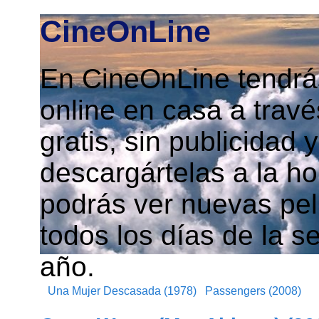
CineOnLine
En CineOnLine tendrás
online en casa a travé
gratis, sin publicidad
descargártelas a la h
podrás ver nuevas pelí
todos los días de la s
año.
Una Mujer Descasada (1978)
Passengers (2008)