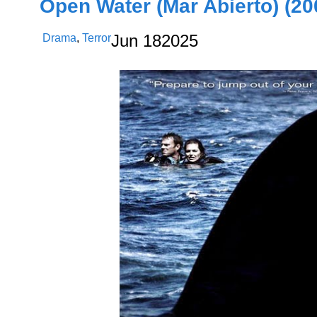
Open Water (Mar Abierto) (20
Drama
,
Terror
Jun
18
2025