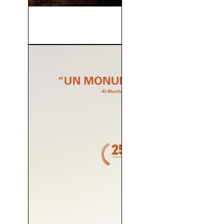
B.T.K. (Atar, Torturar, Matar)
(2008)