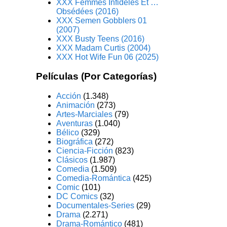
XXX Femmes Infidèles Et …
Obsédées (2016)
XXX Semen Gobblers 01
(2007)
XXX Busty Teens (2016)
XXX Madam Curtis (2004)
XXX Hot Wife Fun 06 (2025)
Películas (Por Categorías)
Acción
(1.348)
Animación
(273)
Artes-Marciales
(79)
Aventuras
(1.040)
Bélico
(329)
Biográfica
(272)
Ciencia-Ficción
(823)
Clásicos
(1.987)
Comedia
(1.509)
Comedia-Romántica
(425)
Comic
(101)
DC Comics
(32)
Documentales-Series
(29)
Drama
(2.271)
Drama-Romántico
(481)