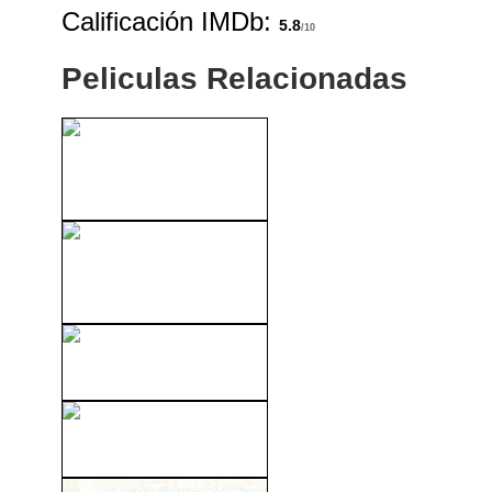
Calificación IMDb:
5.8
/10
Peliculas Relacionadas
Drácula: La Hija de Drácula
(1936)
La Carretera (The Road)
(2009)
Testigo De Cargo (1957)
El Gran Houdini (1953)