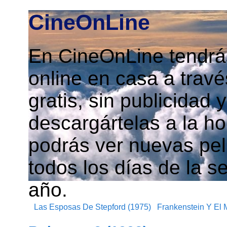
CineOnLine
En CineOnLine tendrás
online en casa a travé
gratis, sin publicidad
descargártelas a la h
podrás ver nuevas pelí
todos los días de la s
año.
Las Esposas De Stepford (1975)
Frankenstein Y El M