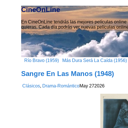
CineOnLine
En CineOnLine tendrás las mejores películas online e
quieras. Cada día podrás ver nuevas películas online
Río Bravo (1959)
Más Dura Será La Caída (1956)
Sangre En Las Manos (1948)
Clásicos
,
Drama-Romántico
May
27
2026