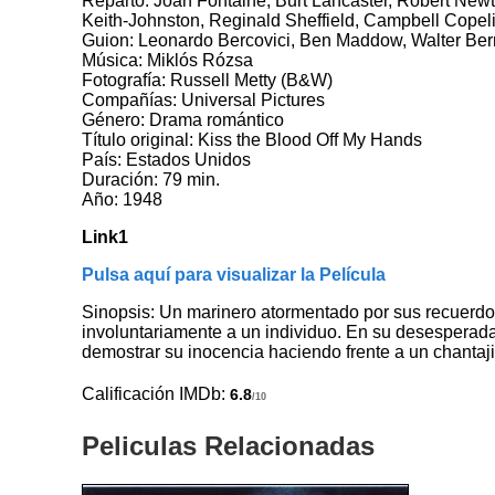
Reparto: Joan Fontaine, Burt Lancaster, Robert Newt
Keith-Johnston, Reginald Sheffield, Campbell Copel
Guion: Leonardo Bercovici, Ben Maddow, Walter Bern
Música: Miklós Rózsa
Fotografía: Russell Metty (B&W)
Compañías: Universal Pictures
Género: Drama romántico
Título original: Kiss the Blood Off My Hands
País: Estados Unidos
Duración: 79 min.
Año: 1948
Link1
Pulsa aquí para visualizar la Película
Sinopsis: Un marinero atormentado por sus recuerdo
involuntariamente a un individuo. En su desesperada
demostrar su inocencia haciendo frente a un chantaj
Calificación IMDb:
6.8
/10
Peliculas Relacionadas