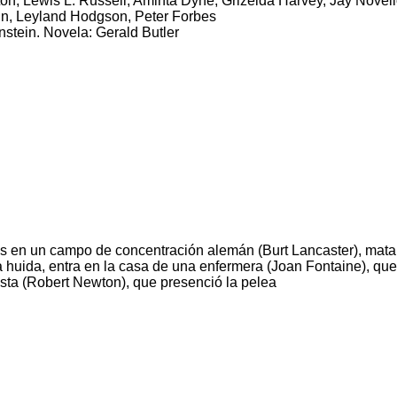
on, Lewis L. Russell, Aminta Dyne, Grizelda Harvey, Jay Novell
in, Leyland Hodgson, Peter Forbes
stein. Novela: Gerald Butler
s en un campo de concentración alemán (Burt Lancaster), mata
 huida, entra en la casa de una enfermera (Joan Fontaine), que
ista (Robert Newton), que presenció la pelea