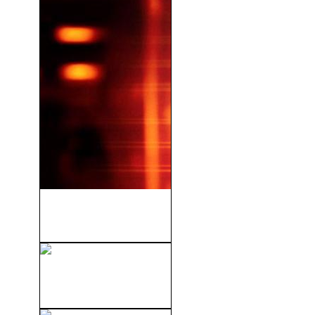
Asalto Al Tren Pelham 123
(V.O.S) (2009)
Glen or Glenda (V.O.S)
(1953)