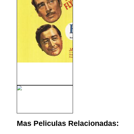
La Dinastía de los Forsyte
(1949)
Los Miserables: La Leyenda
Nunca Muere (1988)
Mas Peliculas Relacionadas: