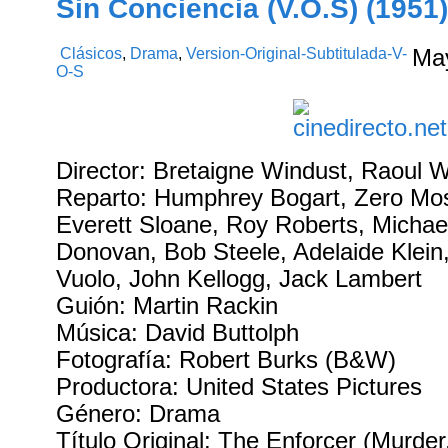
Sin Conciencia (V.O.S) (1951
Clásicos
,
Drama
,
Version-Original-Subtitulada-V-
Ma
O-S
Director: Bretaigne Windust, Raoul 
Reparto: Humphrey Bogart, Zero Most
Everett Sloane, Roy Roberts, Michael
Donovan, Bob Steele, Adelaide Klein
Vuolo, John Kellogg, Jack Lambert
Guión: Martin Rackin
Música: David Buttolph
Fotografía: Robert Burks (B&W)
Productora: United States Pictures
Género: Drama
Título Original: The Enforcer (Murder,