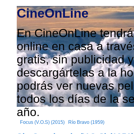
CineOnLine
En CineOnLine tendrás
online en casa a travé
gratis, sin publicidad
descargártelas a la h
podrás ver nuevas pelí
todos los días de la s
año.
Focus (V.O.S) (2015)
Río Bravo (1959)