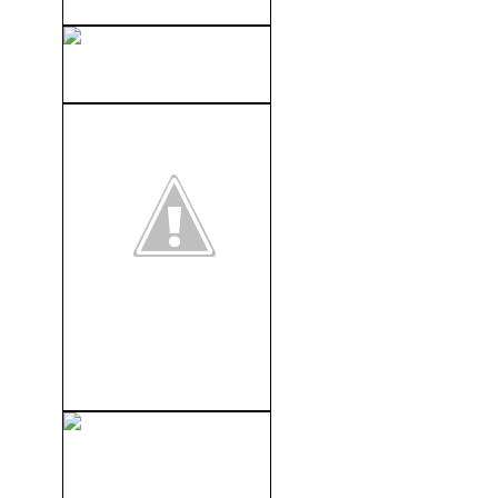
Rey De Reyes (1961)
El Mundo Está Loco, Loco,
Loco (1963)
Un Diós Salvaje (Carnage)
(2011)